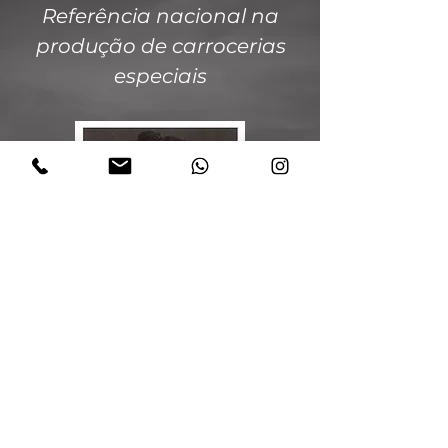
Referência nacional na
produção de carrocerias
especiais
Sr. Olmir Daros “in memorian”
(fundador da Davigue)